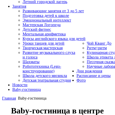
Летний городской лагерь
Занятия
Развивающие занятия от 3 до 5 лет
Подготовка детей к школе
Эмоциональный интеллект
Мастерская Логопеда
Детский фитнес
Ментальная арифметика
Курсы английского языка для детей
Уроки танцев для детей
Чой Кванг До
Творческая мастерская
Ритм+ритм
Развитие музыкального слуха
Кулинарная сту
и голоса
Школа этикета
Шахматы
Песочная сказк
Робототехника (Lego-
Научные лабор
конструирование)
Дни рождения
Школа детского мюзикла
Расписание и цены
Детская театральная студия
Фото
Новости
Baby-гостиница
Главная
Baby-гостиница
Baby-гостиница в центре