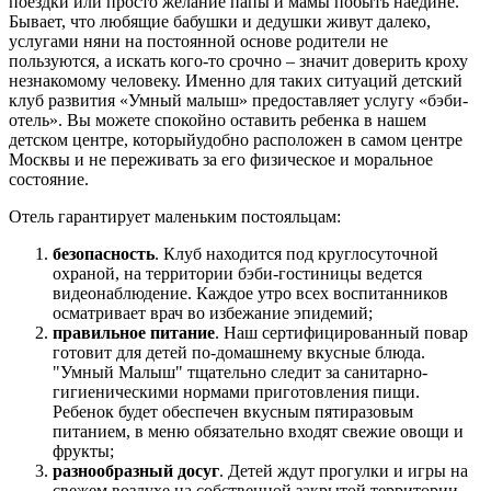
поездки или просто желание папы и мамы побыть наедине.
Бывает, что любящие бабушки и дедушки живут далеко,
услугами няни на постоянной основе родители не
пользуются, а искать кого-то срочно – значит доверить кроху
незнакомому человеку. Именно для таких ситуаций детский
клуб развития «Умный малыш» предоставляет услугу «бэби-
отель». Вы можете спокойно оставить ребенка в нашем
детском центре, которыйудобно расположен в самом центре
Москвы и не переживать за его физическое и моральное
состояние.
Отель гарантирует маленьким постояльцам:
безопасность
. Клуб находится под круглосуточной
охраной, на территории бэби-гостиницы ведется
видеонаблюдение. Каждое утро всех воспитанников
осматривает врач во избежание эпидемий;
правильное питание
. Наш сертифицированный повар
готовит для детей по-домашнему вкусные блюда.
"Умный Малыш" тщательно следит за санитарно-
гигиеническими нормами приготовления пищи.
Ребенок будет обеспечен вкусным пятиразовым
питанием, в меню обязательно входят свежие овощи и
фрукты;
разнообразный досуг
. Детей ждут прогулки и игры на
свежем воздухе на собственной закрытой территории,