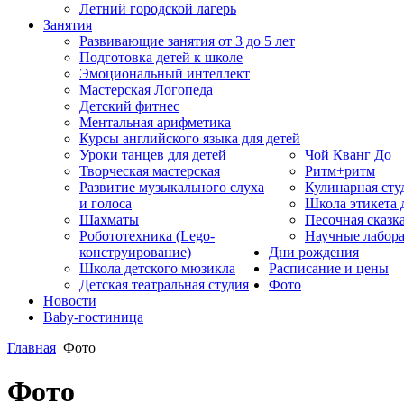
Летний городской лагерь
Занятия
Развивающие занятия от 3 до 5 лет
Подготовка детей к школе
Эмоциональный интеллект
Мастерская Логопеда
Детский фитнес
Ментальная арифметика
Курсы английского языка для детей
Уроки танцев для детей
Чой Кванг До
Творческая мастерская
Ритм+ритм
Развитие музыкального слуха
Кулинарная сту
и голоса
Школа этикета
Шахматы
Песочная сказк
Робототехника (Lego-
Научные лабор
конструирование)
Дни рождения
Школа детского мюзикла
Расписание и цены
Детская театральная студия
Фото
Новости
Baby-гостиница
Главная
Фото
Фото