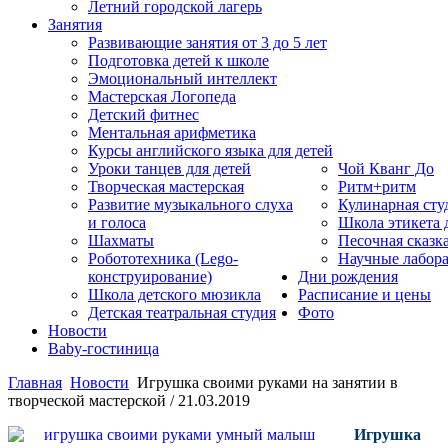
Летний городской лагерь
Занятия
Развивающие занятия от 3 до 5 лет
Подготовка детей к школе
Эмоциональный интеллект
Мастерская Логопеда
Детский фитнес
Ментальная арифметика
Курсы английского языка для детей
Уроки танцев для детей
Чой Кванг До
Творческая мастерская
Ритм+ритм
Развитие музыкального слуха
Кулинарная сту
и голоса
Школа этикета
Шахматы
Песочная сказк
Робототехника (Lego-
Научные лабор
конструирование)
Дни рождения
Школа детского мюзикла
Расписание и цены
Детская театральная студия
Фото
Новости
Baby-гостиница
Главная
Новости
Игрушка своими руками на занятии в
творческой мастерской / 21.03.2019
Игрушка