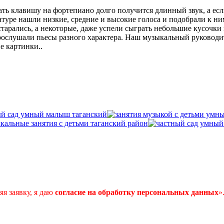
ать клавишу на фортепиано долго получится длинный звук, а если
атуре нашли низкие, средние и высокие голоса и подобрали к ни
арались, а некоторые, даже успели сыграть небольшие кусочки 
рослушали пьесы разного характера. Наш музыкальный руководи
е картинки..
я заявку, я даю
согласие
на
обработку
персональных
данных
»