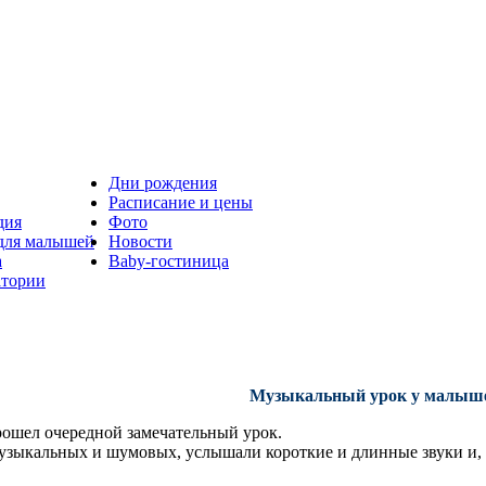
Дни рождения
Расписание и цены
дия
Фото
 для малышей
Новости
а
Baby-гостиница
атории
Музыкальный урок у малыш
рошел очередной замечательный урок.
узыкальных и шумовых, услышали короткие и длинные звуки и, д