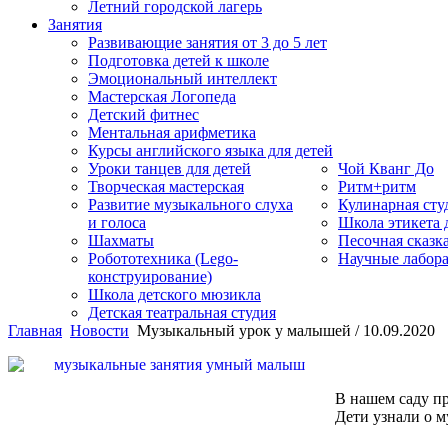
Летний городской лагерь
Занятия
Развивающие занятия от 3 до 5 лет
Подготовка детей к школе
Эмоциональный интеллект
Мастерская Логопеда
Детский фитнес
Ментальная арифметика
Курсы английского языка для детей
Уроки танцев для детей
Чой Кванг До
Творческая мастерская
Ритм+ритм
Развитие музыкального слуха
Кулинарная сту
и голоса
Школа этикета
Шахматы
Песочная сказк
Робототехника (Lego-
Научные лабор
конструирование)
Школа детского мюзикла
Детская театральная студия
Главная
Новости
Музыкальный урок у малышей / 10.09.2020
В нашем саду п
Дети узнали о м