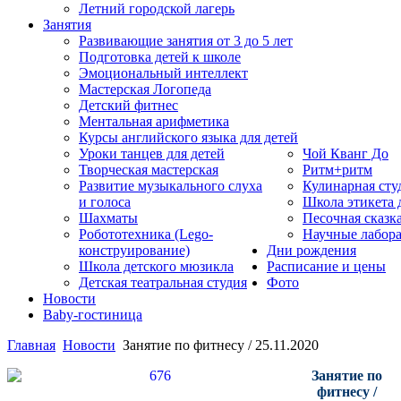
Летний городской лагерь
Занятия
Развивающие занятия от 3 до 5 лет
Подготовка детей к школе
Эмоциональный интеллект
Мастерская Логопеда
Детский фитнес
Ментальная арифметика
Курсы английского языка для детей
Уроки танцев для детей
Чой Кванг До
Творческая мастерская
Ритм+ритм
Развитие музыкального слуха
Кулинарная сту
и голоса
Школа этикета
Шахматы
Песочная сказк
Робототехника (Lego-
Научные лабор
конструирование)
Дни рождения
Школа детского мюзикла
Расписание и цены
Детская театральная студия
Фото
Новости
Baby-гостиница
Главная
Новости
Занятие по фитнесу / 25.11.2020
Занятие по
фитнесу
/