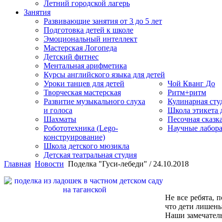
Летний городской лагерь
Занятия
Развивающие занятия от 3 до 5 лет
Подготовка детей к школе
Эмоциональный интеллект
Мастерская Логопеда
Детский фитнес
Ментальная арифметика
Курсы английского языка для детей
Уроки танцев для детей
Чой Кванг До
Творческая мастерская
Ритм+ритм
Развитие музыкального слуха
Кулинарная сту
и голоса
Школа этикета
Шахматы
Песочная сказк
Робототехника (Lego-
Научные лабор
конструирование)
Школа детского мюзикла
Детская театральная студия
Главная
Новости
Поделка "Гуси-лебеди" / 24.10.2018
Не все ребята, 
что дети лишены
Наши замечател