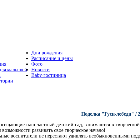
Дни рождения
Расписание и цены
дия
Фото
 для малышей
Новости
а
Baby-гостиница
атории
Поделка "Гуси-лебеди" / 2
посещающие наш частный детский сад, занимаются в творческой 
 возможности развивать свое творческое начало!
ьные воспитатели не перестают удивлять необыкновенными под